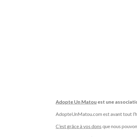
Adopte Un Matou
est une associatio
AdopteUnMatou.com est avant tout l’his
C’est grâce à vos dons
que nous pouvons