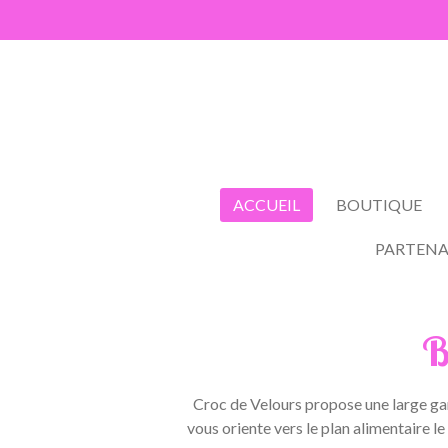
Passer
au
contenu
principal
ACCUEIL
BOUTIQUE
PARTENA
B
Croc de Velours propose une large gam
vous oriente vers le plan alimentaire le