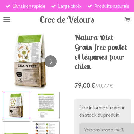
Livraison rapide
Large choix
Produits naturels
Passer
au
Croc de Velours
contenu
principal
Natura Diet
Grain free poulet
et légumes pour
chien
79,00 €
90,77 €
Être informé du retour
en stock du produit