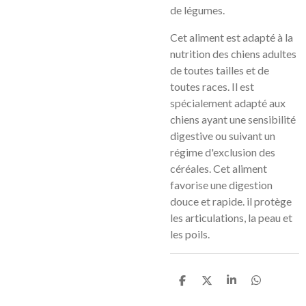
de légumes.
Cet aliment est adapté à la
nutrition des chiens adultes
de toutes tailles et de
toutes races. Il est
spécialement adapté aux
chiens ayant une sensibilité
digestive ou suivant un
régime d'exclusion des
céréales. Cet aliment
favorise une digestion
douce et rapide. il protège
les articulations, la peau et
les poils.
P
P
P
P
a
a
a
a