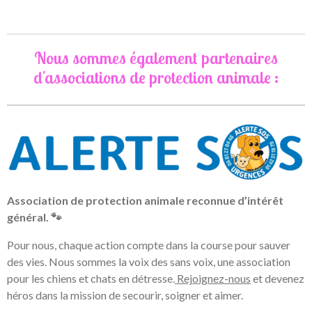
r
r
r
r
t
t
t
t
a
a
a
a
g
g
g
g
e
e
e
e
Nous sommes également partenaires
r
r
r
r
d'associations de protection animale :
Association de protection animale reconnue d’intérêt
général. 🐾
Pour nous, chaque action compte dans la course pour sauver
des vies. Nous sommes la voix des sans voix, une association
pour les chiens et chats en détresse.
Rejoignez-nous
et devenez
héros dans la mission de secourir, soigner et aimer.